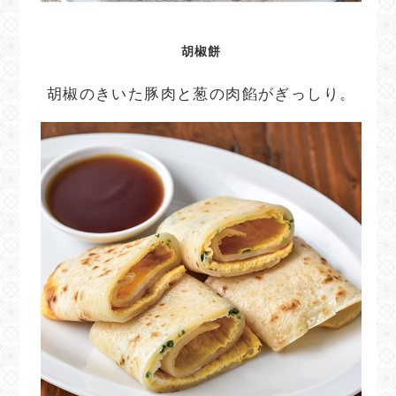
胡椒餅
胡椒のきいた豚肉と葱の肉餡がぎっしり。