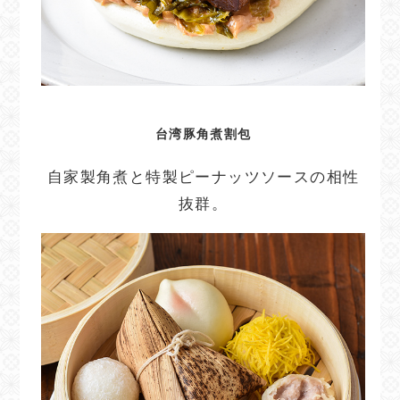
台湾豚角煮割包
自家製角煮と特製ピーナッツソースの相性
抜群。